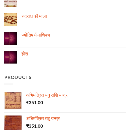
की
No
स्थिति
Comments
के
on
अनुसार
रोग
रुद्राक्ष की माला
तेजी-
एवं
मन्दी
दुर्घटना
No
का
और
Comments
विचार
ज्योतिष
on
रुद्राक्ष
ज्योतिष में माणिक्य
की
माला
No
Comments
on
ज्योतिष
हीरा
में
माणिक्य
No
Comments
on
हीरा
PRODUCTS
अभिमंत्रित धनु राशि यन्त्र
₹
351.00
अभिमंत्रित राहू यन्त्र
₹
351.00