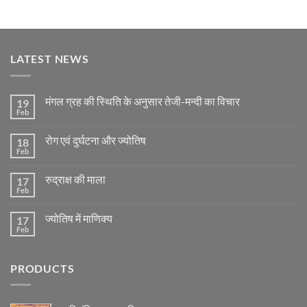
LATEST NEWS
मंगल ग्रह की स्थिति के अनुसार तेजी-मन्दी का विचार
19
Feb
No
Comments
on
रोग एवं दुर्घटना और ज्योतिष
18
मंगल
ग्रह
Feb
No
की
Comments
स्थिति
on
के
रुद्राक्ष की माला
17
रोग
अनुसार
एवं
Feb
No
तेजी-
दुर्घटना
Comments
मन्दी
और
on
का
ज्योतिष
ज्योतिष में माणिक्य
17
रुद्राक्ष
विचार
की
Feb
No
माला
Comments
on
ज्योतिष
PRODUCTS
में
माणिक्य