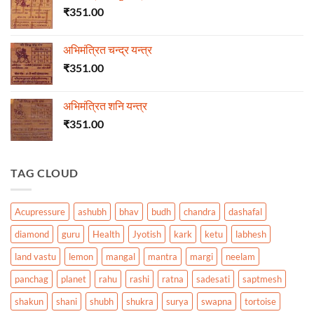
₹
351.00
अभिमंत्रित चन्द्र यन्त्र
₹
351.00
अभिमंत्रित शनि यन्त्र
₹
351.00
TAG CLOUD
Acupressure
ashubh
bhav
budh
chandra
dashafal
diamond
guru
Health
Jyotish
kark
ketu
labhesh
land vastu
lemon
mangal
mantra
margi
neelam
panchag
planet
rahu
rashi
ratna
sadesati
saptmesh
shakun
shani
shubh
shukra
surya
swapna
tortoise