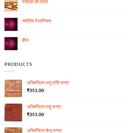
रुद्राक्ष की माला
तेजी-
एवं
मन्दी
दुर्घटना
No
का
और
Comments
विचार
ज्योतिष
on
रुद्राक्ष
ज्योतिष में माणिक्य
की
माला
No
Comments
on
ज्योतिष
हीरा
में
माणिक्य
No
Comments
on
हीरा
PRODUCTS
अभिमंत्रित धनु राशि यन्त्र
₹
351.00
अभिमंत्रित राहू यन्त्र
₹
351.00
अभिमंत्रित केतु यन्त्र