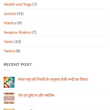
Health and Yoga
(7)
Jyotish
(91)
Mantra
(9)
Swapna-Shakun
(7)
Vastu
(14)
Yantra
(8)
RECENT POST
मंगल ग्रह की स्थिति के अनुसार तेजी-मन्दी का विचार
No
Comments
on
मंगल
रोग एवं दुर्घटना और ज्योतिष
ग्रह
की
No
स्थिति
Comments
के
on
अनुसार
रोग