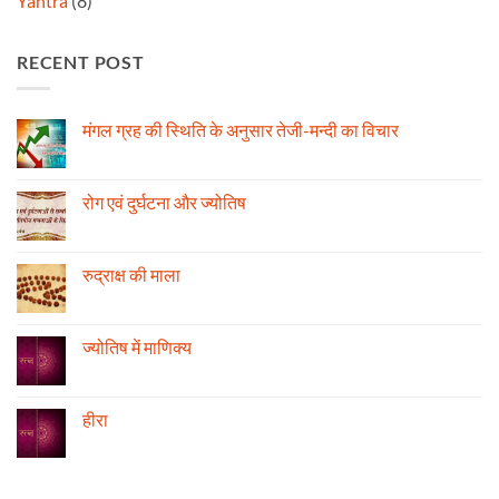
Yantra
(8)
RECENT POST
मंगल ग्रह की स्थिति के अनुसार तेजी-मन्दी का विचार
No
Comments
on
मंगल
रोग एवं दुर्घटना और ज्योतिष
ग्रह
की
No
स्थिति
Comments
के
on
अनुसार
रोग
रुद्राक्ष की माला
तेजी-
एवं
मन्दी
दुर्घटना
No
का
और
Comments
विचार
ज्योतिष
on
रुद्राक्ष
ज्योतिष में माणिक्य
की
माला
No
Comments
on
ज्योतिष
हीरा
में
माणिक्य
No
Comments
on
हीरा