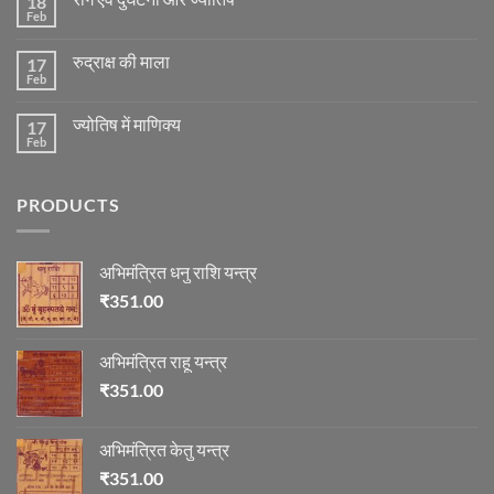
18
मंगल
ग्रह
Feb
No
की
Comments
स्थिति
on
के
रुद्राक्ष की माला
17
रोग
अनुसार
एवं
Feb
No
तेजी-
दुर्घटना
Comments
मन्दी
और
on
का
ज्योतिष
ज्योतिष में माणिक्य
17
रुद्राक्ष
विचार
की
Feb
No
माला
Comments
on
ज्योतिष
PRODUCTS
में
माणिक्य
अभिमंत्रित धनु राशि यन्त्र
₹
351.00
अभिमंत्रित राहू यन्त्र
₹
351.00
अभिमंत्रित केतु यन्त्र
₹
351.00