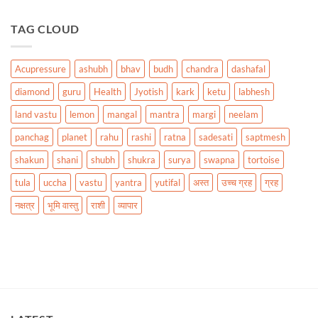
TAG CLOUD
Acupressure
ashubh
bhav
budh
chandra
dashafal
diamond
guru
Health
Jyotish
kark
ketu
labhesh
land vastu
lemon
mangal
mantra
margi
neelam
panchag
planet
rahu
rashi
ratna
sadesati
saptmesh
shakun
shani
shubh
shukra
surya
swapna
tortoise
tula
uccha
vastu
yantra
yutifal
अस्त
उच्च ग्रह
ग्रह
नक्षत्र
भूमि वास्तु
राशी
व्यापार