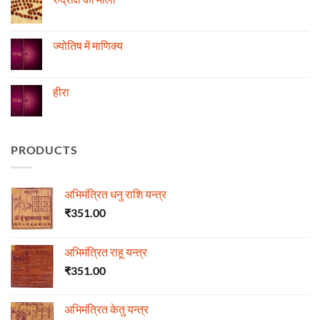
तेजी-
एवं
मन्दी
दुर्घटना
No
का
और
Comments
विचार
ज्योतिष
on
रुद्राक्ष
ज्योतिष में माणिक्य
की
माला
No
Comments
on
ज्योतिष
हीरा
में
माणिक्य
No
Comments
on
हीरा
PRODUCTS
अभिमंत्रित धनु राशि यन्त्र
₹
351.00
अभिमंत्रित राहू यन्त्र
₹
351.00
अभिमंत्रित केतु यन्त्र