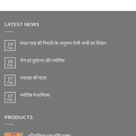
LATEST NEWS
मंगल ग्रह की स्थिति के अनुसार तेजी-मन्दी का विचार
19
Feb
No
Comments
on
रोग एवं दुर्घटना और ज्योतिष
18
मंगल
ग्रह
Feb
No
की
Comments
स्थिति
on
के
रुद्राक्ष की माला
17
रोग
अनुसार
एवं
Feb
No
तेजी-
दुर्घटना
Comments
मन्दी
और
on
का
ज्योतिष
ज्योतिष में माणिक्य
17
रुद्राक्ष
विचार
की
Feb
No
माला
Comments
on
ज्योतिष
PRODUCTS
में
माणिक्य
अभिमंत्रित धनु राशि यन्त्र