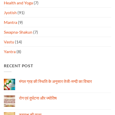
Health and Yoga
(7)
Jyotish
(91)
Mantra
(9)
Swapna-Shakun
(7)
Vastu
(14)
Yantra
(8)
RECENT POST
मंगल ग्रह की स्थिति के अनुसार तेजी-मन्दी का विचार
No
Comments
on
मंगल
रोग एवं दुर्घटना और ज्योतिष
ग्रह
की
No
स्थिति
Comments
के
on
अनुसार
रोग
रुद्राक्ष की माला