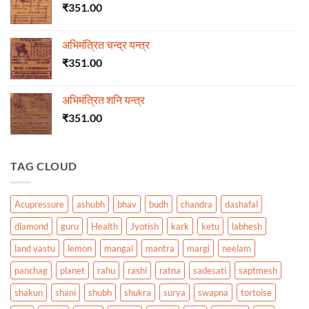
₹
351.00
अभिमंत्रित चन्द्र यन्त्र
₹
351.00
अभिमंत्रित शनि यन्त्र
₹
351.00
TAG CLOUD
Acupressure
ashubh
bhav
budh
chandra
dashafal
diamond
guru
Health
Jyotish
kark
ketu
labhesh
land vastu
lemon
mangal
mantra
margi
neelam
panchag
planet
rahu
rashi
ratna
sadesati
saptmesh
shakun
shani
shubh
shukra
surya
swapna
tortoise