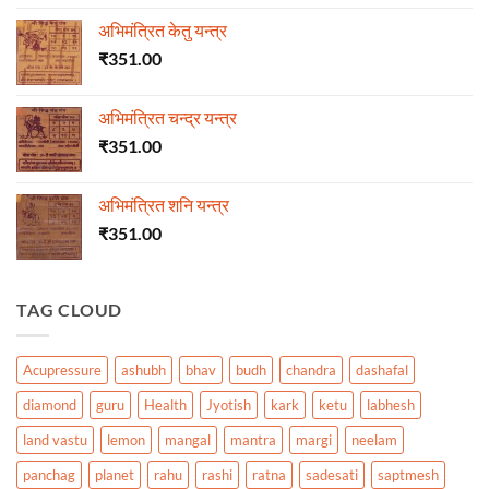
अभिमंत्रित केतु यन्त्र
₹
351.00
अभिमंत्रित चन्द्र यन्त्र
₹
351.00
अभिमंत्रित शनि यन्त्र
₹
351.00
TAG CLOUD
Acupressure
ashubh
bhav
budh
chandra
dashafal
diamond
guru
Health
Jyotish
kark
ketu
labhesh
land vastu
lemon
mangal
mantra
margi
neelam
panchag
planet
rahu
rashi
ratna
sadesati
saptmesh