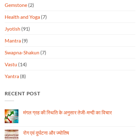
Gemstone
(2)
Health and Yoga
(7)
Jyotish
(91)
Mantra
(9)
Swapna-Shakun
(7)
Vastu
(14)
Yantra
(8)
RECENT POST
मंगल ग्रह की स्थिति के अनुसार तेजी-मन्दी का विचार
No
Comments
on
मंगल
रोग एवं दुर्घटना और ज्योतिष
ग्रह
की
No