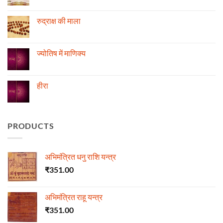
स्थिति
Comments
के
on
अनुसार
रोग
रुद्राक्ष की माला
तेजी-
एवं
मन्दी
दुर्घटना
No
का
और
Comments
विचार
ज्योतिष
on
रुद्राक्ष
ज्योतिष में माणिक्य
की
माला
No
Comments
on
ज्योतिष
हीरा
में
माणिक्य
No
Comments
on
हीरा
PRODUCTS
अभिमंत्रित धनु राशि यन्त्र
₹
351.00
अभिमंत्रित राहू यन्त्र
₹
351.00