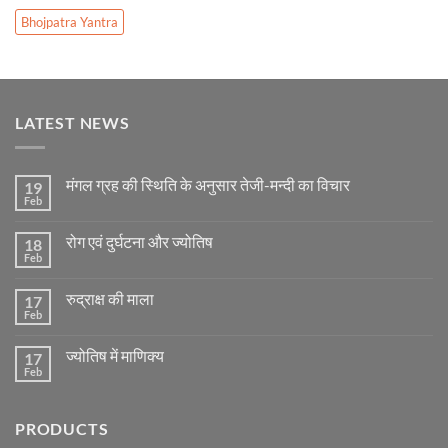
Bhojpatra Yantra
LATEST NEWS
मंगल ग्रह की स्थिति के अनुसार तेजी-मन्दी का विचार
19
Feb
No
Comments
on
रोग एवं दुर्घटना और ज्योतिष
18
मंगल
ग्रह
Feb
No
की
Comments
स्थिति
on
के
रुद्राक्ष की माला
17
रोग
अनुसार
एवं
Feb
No
तेजी-
दुर्घटना
Comments
मन्दी
और
on
का
ज्योतिष
ज्योतिष में माणिक्य
17
रुद्राक्ष
विचार
की
Feb
No
माला
Comments
on
ज्योतिष
PRODUCTS
में
माणिक्य