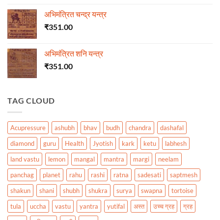
अभिमंत्रित चन्द्र यन्त्र
₹
351.00
अभिमंत्रित शनि यन्त्र
₹
351.00
TAG CLOUD
Acupressure
ashubh
bhav
budh
chandra
dashafal
diamond
guru
Health
Jyotish
kark
ketu
labhesh
land vastu
lemon
mangal
mantra
margi
neelam
panchag
planet
rahu
rashi
ratna
sadesati
saptmesh
shakun
shani
shubh
shukra
surya
swapna
tortoise
tula
uccha
vastu
yantra
yutifal
अस्त
उच्च ग्रह
ग्रह