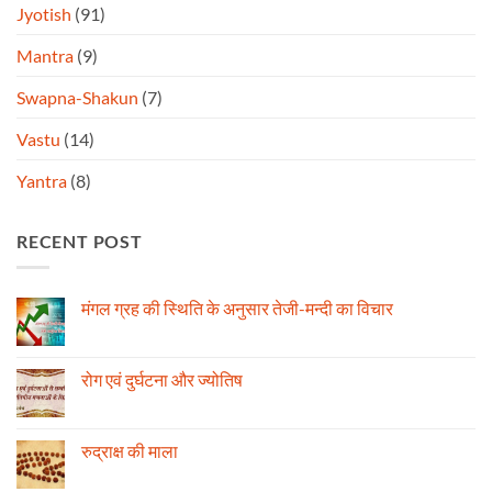
Jyotish
(91)
Mantra
(9)
Swapna-Shakun
(7)
Vastu
(14)
Yantra
(8)
RECENT POST
मंगल ग्रह की स्थिति के अनुसार तेजी-मन्दी का विचार
No
Comments
on
मंगल
रोग एवं दुर्घटना और ज्योतिष
ग्रह
की
No
स्थिति
Comments
के
on
अनुसार
रोग
रुद्राक्ष की माला
तेजी-
एवं
मन्दी
दुर्घटना
No
का
और
Comments