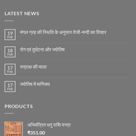
LATEST NEWS
मंगल ग्रह की स्थिति के अनुसार तेजी-मन्दी का विचार
19
Feb
No
Comments
on
रोग एवं दुर्घटना और ज्योतिष
18
मंगल
ग्रह
Feb
No
की
Comments
स्थिति
on
के
रुद्राक्ष की माला
17
रोग
अनुसार
एवं
Feb
No
तेजी-
दुर्घटना
Comments
मन्दी
और
on
का
ज्योतिष
ज्योतिष में माणिक्य
17
रुद्राक्ष
विचार
की
Feb
No
माला
Comments
on
ज्योतिष
PRODUCTS
में
माणिक्य
अभिमंत्रित धनु राशि यन्त्र
₹
351.00