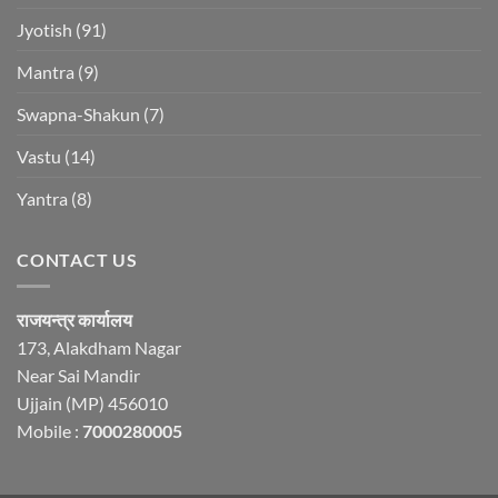
Jyotish
(91)
Mantra
(9)
Swapna-Shakun
(7)
Vastu
(14)
Yantra
(8)
CONTACT US
राजयन्त्र कार्यालय
173, Alakdham Nagar
Near Sai Mandir
Ujjain (MP) 456010
Mobile :
7000280005