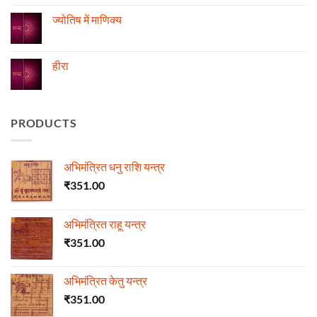
विचार
ज्योतिष
on
रुद्राक्ष
ज्योतिष में माणिक्य
की
माला
No
Comments
on
ज्योतिष
हीरा
में
माणिक्य
No
Comments
on
हीरा
PRODUCTS
अभिमंत्रित धनु राशि यन्त्र
₹
351.00
अभिमंत्रित राहू यन्त्र
₹
351.00
अभिमंत्रित केतु यन्त्र
₹
351.00