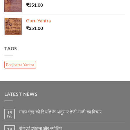
₹
351.00
Guru Yantra
₹
351.00
TAGS
Bhojpatra Yantra
LATEST NEWS
मंगल ग्रह की स्थिति के अनुसार तेजी-मन्दी का विचार
19
Feb
No
Comments
on
रोग एवं दुर्घटना और ज्योतिष
18
मंगल