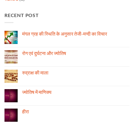
RECENT POST
मंगल ग्रह की स्थिति के अनुसार तेजी-मन्दी का विचार
No
Comments
on
मंगल
रोग एवं दुर्घटना और ज्योतिष
ग्रह
की
No
स्थिति
Comments
के
on
अनुसार
रोग
रुद्राक्ष की माला
तेजी-
एवं
मन्दी
दुर्घटना
No
का
और
Comments
विचार
ज्योतिष
on
रुद्राक्ष
ज्योतिष में माणिक्य
की
माला
No
Comments
on
ज्योतिष
हीरा
में
माणिक्य
No
Comments
on
हीरा