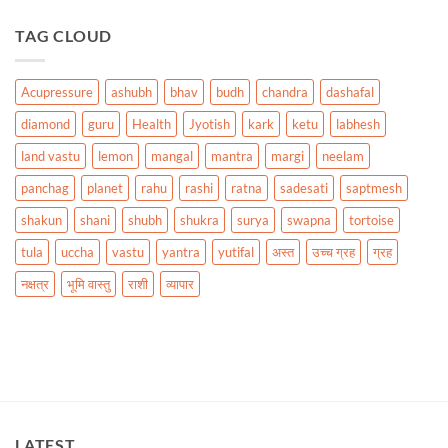
TAG CLOUD
Acupressure
ashubh
bhav
budh
chandra
dashafal
diamond
guru
Health
Jyotish
kark
ketu
labhesh
land vastu
lemon
mangal
mantra
margi
neelam
panchag
planet
rahu
rashi
ratna
sadesati
saptmesh
shakun
shani
shubh
shukra
surya
swapna
tortoise
tula
uccha
vastu
yantra
yutifal
अस्त
उच्च ग्रह
ग्रह
नक्षत्र
भूमि वास्तु
राशी
व्यापार
LATEST