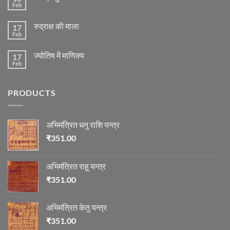
ग्रह
Feb
No
की
Comments
स्थिति
on
के
रुद्राक्ष की माला
17
रोग
अनुसार
एवं
Feb
No
तेजी-
दुर्घटना
Comments
मन्दी
और
on
का
ज्योतिष
ज्योतिष में माणिक्य
17
रुद्राक्ष
विचार
की
Feb
No
माला
Comments
on
ज्योतिष
PRODUCTS
में
माणिक्य
अभिमंत्रित धनु राशि यन्त्र
₹
351.00
अभिमंत्रित राहू यन्त्र
₹
351.00
अभिमंत्रित केतु यन्त्र
₹
351.00