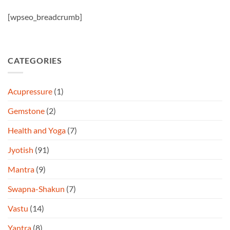
[wpseo_breadcrumb]
CATEGORIES
Acupressure
(1)
Gemstone
(2)
Health and Yoga
(7)
Jyotish
(91)
Mantra
(9)
Swapna-Shakun
(7)
Vastu
(14)
Yantra
(8)