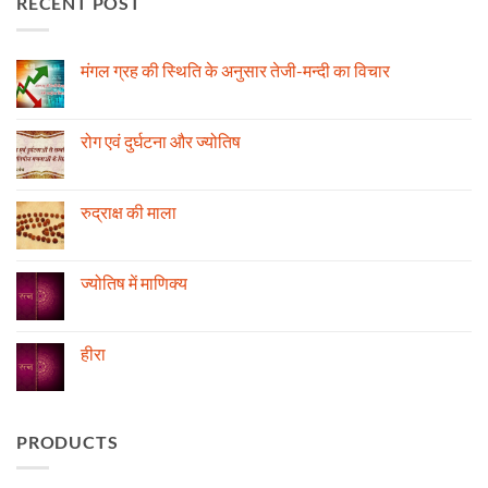
RECENT POST
मंगल ग्रह की स्थिति के अनुसार तेजी-मन्दी का विचार
No
Comments
on
मंगल
रोग एवं दुर्घटना और ज्योतिष
ग्रह
की
No
स्थिति
Comments
के
on
अनुसार
रोग
रुद्राक्ष की माला
तेजी-
एवं
मन्दी
दुर्घटना
No
का
और
Comments
विचार
ज्योतिष
on
रुद्राक्ष
ज्योतिष में माणिक्य
की
माला
No
Comments
on
ज्योतिष
हीरा
में
माणिक्य
No
Comments
on
हीरा
PRODUCTS