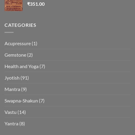
₹
351.00
CATEGORIES
Acupressure
(1)
Gemstone
(2)
Health and Yoga
(7)
Jyotish
(91)
Mantra
(9)
Swapna-Shakun
(7)
Vastu
(14)
Yantra
(8)