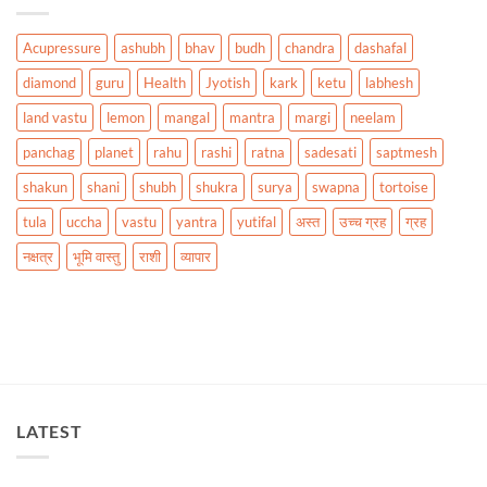
Acupressure
ashubh
bhav
budh
chandra
dashafal
diamond
guru
Health
Jyotish
kark
ketu
labhesh
land vastu
lemon
mangal
mantra
margi
neelam
panchag
planet
rahu
rashi
ratna
sadesati
saptmesh
shakun
shani
shubh
shukra
surya
swapna
tortoise
tula
uccha
vastu
yantra
yutifal
अस्त
उच्च ग्रह
ग्रह
नक्षत्र
भूमि वास्तु
राशी
व्यापार
LATEST