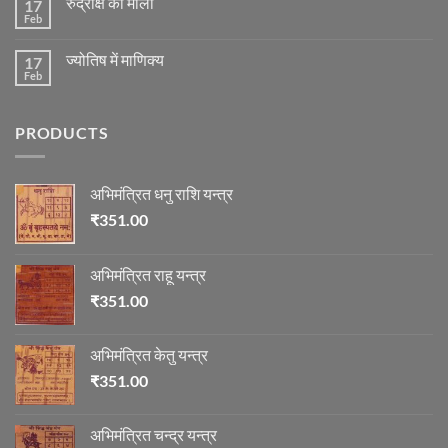
रुद्राक्ष की माला
17
रोग
अनुसार
एवं
Feb
No
तेजी-
दुर्घटना
Comments
मन्दी
और
on
का
ज्योतिष
ज्योतिष में माणिक्य
17
रुद्राक्ष
विचार
की
Feb
No
माला
Comments
on
ज्योतिष
PRODUCTS
में
माणिक्य
अभिमंत्रित धनु राशि यन्त्र
₹
351.00
अभिमंत्रित राहू यन्त्र
₹
351.00
अभिमंत्रित केतु यन्त्र
₹
351.00
अभिमंत्रित चन्द्र यन्त्र