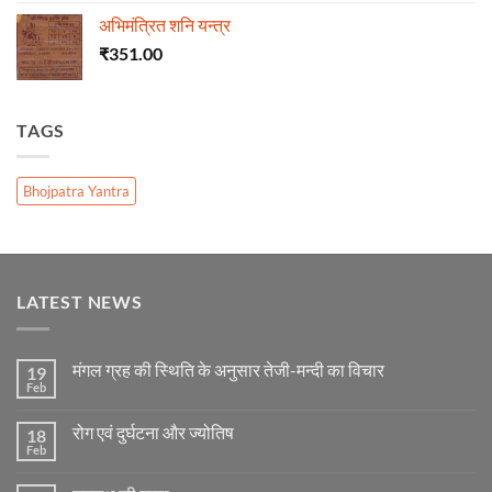
अभिमंत्रित शनि यन्त्र
₹
351.00
TAGS
Bhojpatra Yantra
LATEST NEWS
मंगल ग्रह की स्थिति के अनुसार तेजी-मन्दी का विचार
19
Feb
No
Comments
on
रोग एवं दुर्घटना और ज्योतिष
18
मंगल
ग्रह
Feb
No
की
Comments
स्थिति
on
के