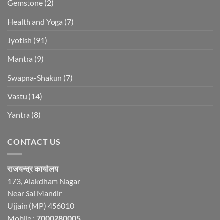
Gemstone
(2)
Health and Yoga
(7)
Jyotish
(91)
Mantra
(9)
Swapna-Shakun
(7)
Vastu
(14)
Yantra
(8)
CONTACT US
राजयन्त्र कार्यालय
173, Alakdham Nagar
Near Sai Mandir
Ujjain (MP) 456010
Mobile :
7000280005