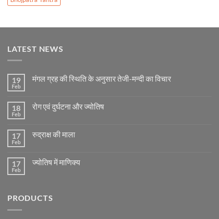
LATEST NEWS
मंगल ग्रह की स्थिति के अनुसार तेजी-मन्दी का विचार
19
Feb
No
Comments
on
रोग एवं दुर्घटना और ज्योतिष
18
मंगल
ग्रह
Feb
No
की
Comments
स्थिति
on
के
रुद्राक्ष की माला
17
रोग
अनुसार
एवं
Feb
No
तेजी-
दुर्घटना
Comments
मन्दी
और
on
का
ज्योतिष
ज्योतिष में माणिक्य
17
रुद्राक्ष
विचार
की
Feb
No
माला
Comments
on
ज्योतिष
PRODUCTS
में
माणिक्य