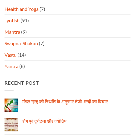
Health and Yoga
(7)
Jyotish
(91)
Mantra
(9)
Swapna-Shakun
(7)
Vastu
(14)
Yantra
(8)
RECENT POST
मंगल ग्रह की स्थिति के अनुसार तेजी-मन्दी का विचार
No
Comments
on
मंगल
रोग एवं दुर्घटना और ज्योतिष
ग्रह
की
No
स्थिति
Comments
के
on