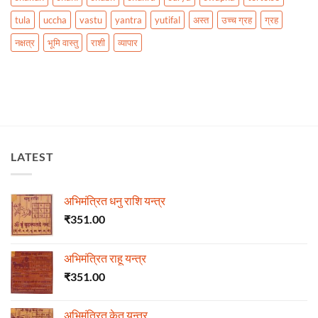
tula
uccha
vastu
yantra
yutifal
अस्त
उच्च ग्रह
ग्रह
नक्षत्र
भूमि वास्तु
राशी
व्यापार
LATEST
अभिमंत्रित धनु राशि यन्त्र
₹
351.00
अभिमंत्रित राहू यन्त्र
₹
351.00
अभिमंत्रित केतु यन्त्र