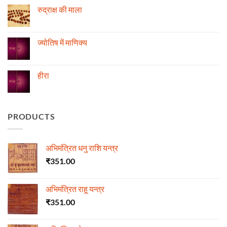
अनुसार
रोग
रुद्राक्ष की माला
तेजी-
एवं
मन्दी
दुर्घटना
No
का
और
Comments
विचार
ज्योतिष
on
रुद्राक्ष
ज्योतिष में माणिक्य
की
माला
No
Comments
on
ज्योतिष
हीरा
में
माणिक्य
No
Comments
on
हीरा
PRODUCTS
अभिमंत्रित धनु राशि यन्त्र
₹
351.00
अभिमंत्रित राहू यन्त्र
₹
351.00