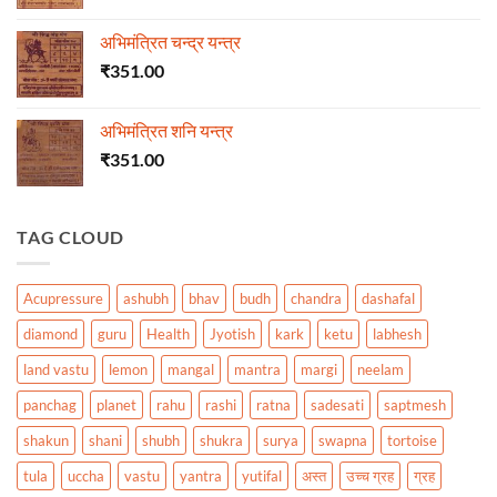
अभिमंत्रित चन्द्र यन्त्र
₹
351.00
अभिमंत्रित शनि यन्त्र
₹
351.00
TAG CLOUD
Acupressure
ashubh
bhav
budh
chandra
dashafal
diamond
guru
Health
Jyotish
kark
ketu
labhesh
land vastu
lemon
mangal
mantra
margi
neelam
panchag
planet
rahu
rashi
ratna
sadesati
saptmesh
shakun
shani
shubh
shukra
surya
swapna
tortoise
tula
uccha
vastu
yantra
yutifal
अस्त
उच्च ग्रह
ग्रह