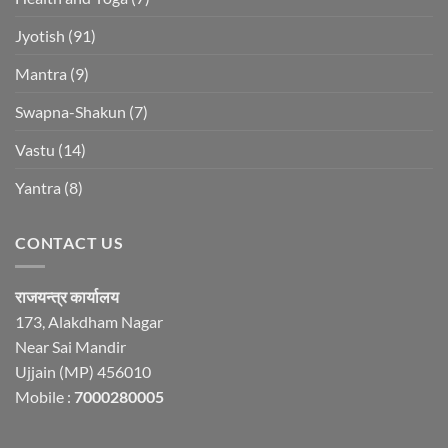
Jyotish
(91)
Mantra
(9)
Swapna-Shakun
(7)
Vastu
(14)
Yantra
(8)
CONTACT US
राजयन्त्र कार्यालय
173, Alakdham Nagar
Near Sai Mandir
Ujjain (MP) 456010
Mobile :
7000280005