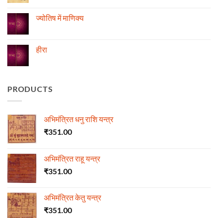
का
और
Comments
विचार
ज्योतिष
on
रुद्राक्ष
ज्योतिष में माणिक्य
की
माला
No
Comments
on
ज्योतिष
हीरा
में
माणिक्य
No
Comments
on
हीरा
PRODUCTS
अभिमंत्रित धनु राशि यन्त्र
₹
351.00
अभिमंत्रित राहू यन्त्र
₹
351.00
अभिमंत्रित केतु यन्त्र
₹
351.00