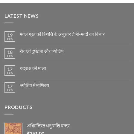
LATEST NEWS
मंगल ग्रह की स्थिति के अनुसार तेजी-मन्दी का विचार
19
Feb
No
Comments
on
रोग एवं दुर्घटना और ज्योतिष
18
मंगल
ग्रह
Feb
No
की
Comments
स्थिति
on
के
रुद्राक्ष की माला
17
रोग
अनुसार
एवं
Feb
No
तेजी-
दुर्घटना
Comments
मन्दी
और
on
का
ज्योतिष
ज्योतिष में माणिक्य
17
रुद्राक्ष
विचार
की
Feb
No
माला
Comments
on
ज्योतिष
PRODUCTS
में
माणिक्य
अभिमंत्रित धनु राशि यन्त्र
₹
351.00