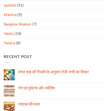
Jyotish
(91)
Mantra
(9)
Swapna-Shakun
(7)
Vastu
(14)
Yantra
(8)
RECENT POST
मंगल ग्रह की स्थिति के अनुसार तेजी-मन्दी का विचार
No
Comments
on
मंगल
रोग एवं दुर्घटना और ज्योतिष
ग्रह
की
No
स्थिति
Comments
के
on
अनुसार
रोग
रुद्राक्ष की माला
तेजी-
एवं
मन्दी
दुर्घटना
No