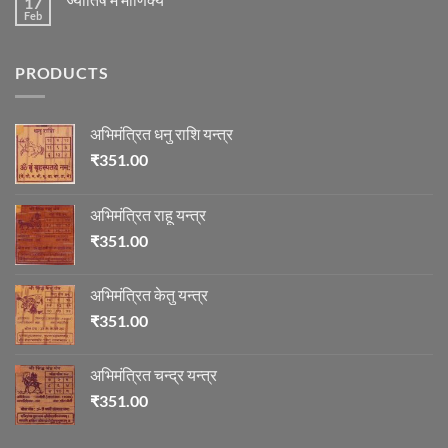
17
रुद्राक्ष
विचार
की
Feb
No
माला
Comments
on
ज्योतिष
PRODUCTS
में
माणिक्य
अभिमंत्रित धनु राशि यन्त्र
₹
351.00
अभिमंत्रित राहू यन्त्र
₹
351.00
अभिमंत्रित केतु यन्त्र
₹
351.00
अभिमंत्रित चन्द्र यन्त्र
₹
351.00