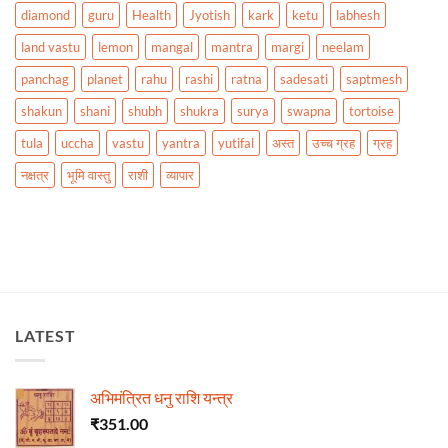
diamond
guru
Health
Jyotish
kark
ketu
labhesh
land vastu
lemon
mangal
mantra
margi
neelam
panchag
planet
rahu
rashi
ratna
sadesati
saptmesh
shakun
shani
shubh
shukra
surya
swapna
tortoise
tula
uccha
vastu
yantra
yutifal
अस्त
उच्च ग्रह
ग्रह
नक्षत्र
भूमि वास्तु
राशी
व्यापार
LATEST
अभिमंत्रित धनु राशि यन्त्र
₹
351.00