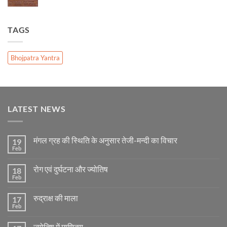
TAGS
Bhojpatra Yantra
LATEST NEWS
मंगल ग्रह की स्थिति के अनुसार तेजी-मन्दी का विचार
19
Feb
No
Comments
on
रोग एवं दुर्घटना और ज्योतिष
18
मंगल
ग्रह
Feb
No
की
Comments
स्थिति
on
के
रुद्राक्ष की माला
17
रोग
अनुसार
एवं
Feb
No
तेजी-
दुर्घटना
Comments
मन्दी
और
on
का
ज्योतिष
ज्योतिष में माणिक्य