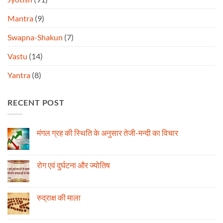
Mantra
(9)
Swapna-Shakun
(7)
Vastu
(14)
Yantra
(8)
RECENT POST
मंगल ग्रह की स्थिति के अनुसार तेजी-मन्दी का विचार
No
Comments
on
मंगल
रोग एवं दुर्घटना और ज्योतिष
ग्रह
की
No
स्थिति
Comments
के
on
अनुसार
रोग
रुद्राक्ष की माला
तेजी-
एवं
मन्दी
दुर्घटना
No
का
और
Comments
विचार
ज्योतिष
on