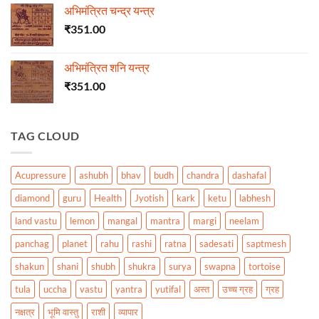
अभिमंत्रित चन्द्र यन्त्र
₹
351.00
अभिमंत्रित शनि यन्त्र
₹
351.00
TAG CLOUD
Acupressure
ashubh
bhav
budh
chandra
dashafal
diamond
guru
Health
Jyotish
kark
ketu
labhesh
land vastu
lemon
mangal
mantra
margi
neelam
panchag
planet
rahu
rashi
ratna
sadesati
saptmesh
shakun
shani
shubh
shukra
surya
swapna
tortoise
tula
uccha
vastu
yantra
yutifal
अस्त
उच्च ग्रह
ग्रह
नक्षत्र
भूमि वास्तु
राशी
व्यापार