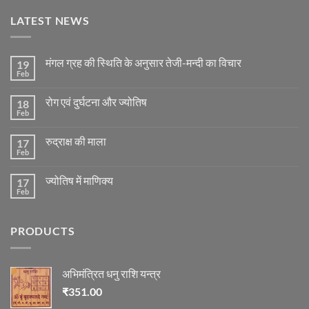
LATEST NEWS
मंगल ग्रह की स्थिति के अनुसार तेजी-मन्दी का विचार
19
Feb
No
Comments
on
रोग एवं दुर्घटना और ज्योतिष
18
मंगल
ग्रह
Feb
No
की
Comments
स्थिति
on
के
रुद्राक्ष की माला
17
रोग
अनुसार
एवं
Feb
No
तेजी-
दुर्घटना
Comments
मन्दी
और
on
का
ज्योतिष
ज्योतिष में माणिक्य
17
रुद्राक्ष
विचार
की
Feb
No
माला
Comments
on
ज्योतिष
PRODUCTS
में
माणिक्य
अभिमंत्रित धनु राशि यन्त्र
₹
351.00