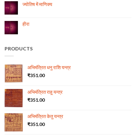
रुद्राक्ष
ज्योतिष में माणिक्य
की
माला
No
Comments
on
ज्योतिष
हीरा
में
माणिक्य
No
Comments
on
हीरा
PRODUCTS
अभिमंत्रित धनु राशि यन्त्र
₹
351.00
अभिमंत्रित राहू यन्त्र
₹
351.00
अभिमंत्रित केतु यन्त्र
₹
351.00