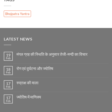
Bhojpatra Yantra
LATEST NEWS
मंगल ग्रह की स्थिति के अनुसार तेजी-मन्दी का विचार
19
Feb
No
Comments
on
रोग एवं दुर्घटना और ज्योतिष
18
मंगल
ग्रह
Feb
No
की
Comments
स्थिति
on
के
रुद्राक्ष की माला
17
रोग
अनुसार
एवं
Feb
No
तेजी-
दुर्घटना
Comments
मन्दी
और
on
का
ज्योतिष
ज्योतिष में माणिक्य
17
रुद्राक्ष
विचार
की
Feb
No
माला
Comments
on
ज्योतिष