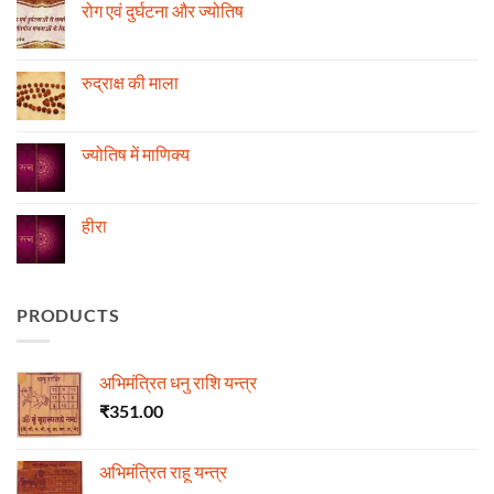
मंगल
रोग एवं दुर्घटना और ज्योतिष
ग्रह
की
No
स्थिति
Comments
के
on
अनुसार
रोग
रुद्राक्ष की माला
तेजी-
एवं
मन्दी
दुर्घटना
No
का
और
Comments
विचार
ज्योतिष
on
रुद्राक्ष
ज्योतिष में माणिक्य
की
माला
No
Comments
on
ज्योतिष
हीरा
में
माणिक्य
No
Comments
on
हीरा
PRODUCTS
अभिमंत्रित धनु राशि यन्त्र
₹
351.00
अभिमंत्रित राहू यन्त्र