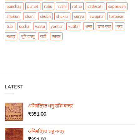
panchag
planet
rahu
rashi
ratna
sadesati
saptmesh
shakun
shani
shubh
shukra
surya
swapna
tortoise
tula
uccha
vastu
yantra
yutifal
अस्त
उच्च ग्रह
ग्रह
नक्षत्र
भूमि वास्तु
राशी
व्यापार
LATEST
अभिमंत्रित धनु राशि यन्त्र
₹
351.00
अभिमंत्रित राहू यन्त्र
₹
351.00