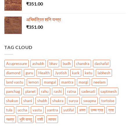
₹
351.00
अभिमंत्रित शनि यन्त्र
₹
351.00
TAG CLOUD
Acupressure
ashubh
bhav
budh
chandra
dashafal
diamond
guru
Health
Jyotish
kark
ketu
labhesh
land vastu
lemon
mangal
mantra
margi
neelam
panchag
planet
rahu
rashi
ratna
sadesati
saptmesh
shakun
shani
shubh
shukra
surya
swapna
tortoise
tula
uccha
vastu
yantra
yutifal
अस्त
उच्च ग्रह
ग्रह
नक्षत्र
भूमि वास्तु
राशी
व्यापार