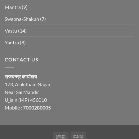
Mantra
(9)
Swapna-Shakun
(7)
Vastu
(14)
Yantra
(8)
CONTACT US
राजयन्त्र कार्यालय
173, Alakdham Nagar
Near Sai Mandir
Ujjain (MP) 456010
Mobile :
7000280005
Cash
Bank