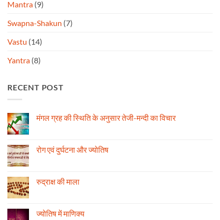
Mantra
(9)
Swapna-Shakun
(7)
Vastu
(14)
Yantra
(8)
RECENT POST
मंगल ग्रह की स्थिति के अनुसार तेजी-मन्दी का विचार
No
Comments
on
मंगल
रोग एवं दुर्घटना और ज्योतिष
ग्रह
की
No
स्थिति
Comments
के
on
अनुसार
रोग
रुद्राक्ष की माला
तेजी-
एवं
मन्दी
दुर्घटना
No
का
और
Comments
विचार
ज्योतिष
on
रुद्राक्ष
ज्योतिष में माणिक्य
की