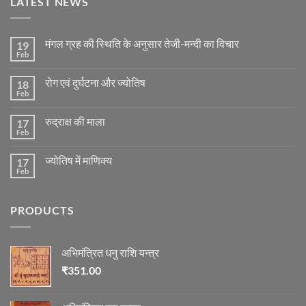
LATEST NEWS
मंगल ग्रह की स्थिति के अनुसार तेजी-मन्दी का विचार
19
Feb
No
Comments
on
रोग एवं दुर्घटना और ज्योतिष
18
मंगल
ग्रह
Feb
No
की
Comments
स्थिति
on
के
रुद्राक्ष की माला
17
रोग
अनुसार
एवं
Feb
No
तेजी-
दुर्घटना
Comments
मन्दी
और
on
का
ज्योतिष
ज्योतिष में माणिक्य
17
रुद्राक्ष
विचार
की
Feb
No
माला
Comments
on
ज्योतिष
PRODUCTS
में
माणिक्य
अभिमंत्रित धनु राशि यन्त्र
₹
351.00