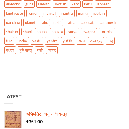
diamond
guru
Health
Jyotish
kark
ketu
labhesh
land vastu
lemon
mangal
mantra
margi
neelam
panchag
planet
rahu
rashi
ratna
sadesati
saptmesh
shakun
shani
shubh
shukra
surya
swapna
tortoise
tula
uccha
vastu
yantra
yutifal
अस्त
उच्च ग्रह
ग्रह
नक्षत्र
भूमि वास्तु
राशी
व्यापार
LATEST
अभिमंत्रित धनु राशि यन्त्र
₹
351.00