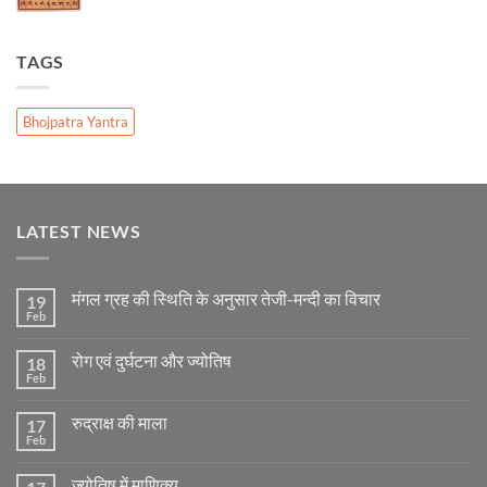
TAGS
Bhojpatra Yantra
LATEST NEWS
मंगल ग्रह की स्थिति के अनुसार तेजी-मन्दी का विचार
19
Feb
No
Comments
on
रोग एवं दुर्घटना और ज्योतिष
18
मंगल
ग्रह
Feb
No
की
Comments
स्थिति
on
के
रुद्राक्ष की माला
17
रोग
अनुसार
एवं
Feb
No
तेजी-
दुर्घटना
Comments
मन्दी
और
on
का
ज्योतिष
ज्योतिष में माणिक्य
रुद्राक्ष