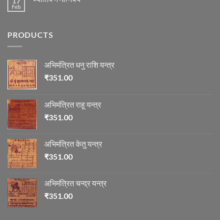
17
विचार
की
Feb
No
माला
Comments
on
ज्योतिष
PRODUCTS
में
माणिक्य
अभिमंत्रित धनु राशि यन्त्र
₹
351.00
अभिमंत्रित राहू यन्त्र
₹
351.00
अभिमंत्रित केतु यन्त्र
₹
351.00
अभिमंत्रित चन्द्र यन्त्र
₹
351.00