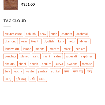
₹
351.00
TAG CLOUD
Acupressure
ashubh
bhav
budh
chandra
dashafal
diamond
guru
Health
Jyotish
kark
ketu
labhesh
land vastu
lemon
mangal
mantra
margi
neelam
panchag
planet
rahu
rashi
ratna
sadesati
saptmesh
shakun
shani
shubh
shukra
surya
swapna
tortoise
tula
uccha
vastu
yantra
yutifal
अस्त
उच्च ग्रह
ग्रह
नक्षत्र
भूमि वास्तु
राशी
व्यापार