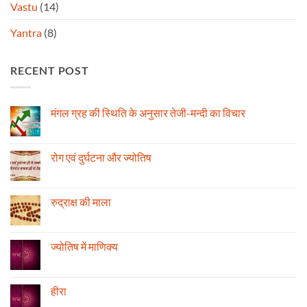
Vastu
(14)
Yantra
(8)
RECENT POST
मंगल ग्रह की स्थिति के अनुसार तेजी-मन्दी का विचार
No
Comments
on
मंगल
रोग एवं दुर्घटना और ज्योतिष
ग्रह
की
No
स्थिति
Comments
के
on
अनुसार
रोग
रुद्राक्ष की माला
तेजी-
एवं
मन्दी
दुर्घटना
No
का
और
Comments
विचार
ज्योतिष
on
रुद्राक्ष
ज्योतिष में माणिक्य
की
माला
No
Comments
on
ज्योतिष
हीरा
में
माणिक्य
No