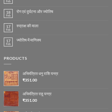
Feb
No
Comments
on
रोग एवं दुर्घटना और ज्योतिष
18
मंगल
ग्रह
Feb
No
की
Comments
स्थिति
on
के
रुद्राक्ष की माला
17
रोग
अनुसार
एवं
Feb
No
तेजी-
दुर्घटना
Comments
मन्दी
और
on
का
ज्योतिष
ज्योतिष में माणिक्य
17
रुद्राक्ष
विचार
की
Feb
No
माला
Comments
on
ज्योतिष
PRODUCTS
में
माणिक्य
अभिमंत्रित धनु राशि यन्त्र
₹
351.00
अभिमंत्रित राहू यन्त्र
₹
351.00