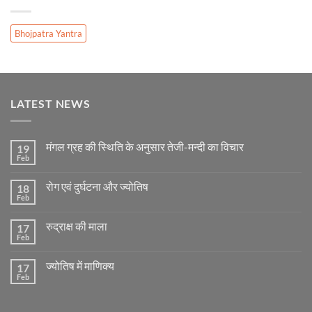
Bhojpatra Yantra
LATEST NEWS
मंगल ग्रह की स्थिति के अनुसार तेजी-मन्दी का विचार
19
Feb
No
Comments
on
रोग एवं दुर्घटना और ज्योतिष
18
मंगल
ग्रह
Feb
No
की
Comments
स्थिति
on
के
रुद्राक्ष की माला
17
रोग
अनुसार
एवं
Feb
No
तेजी-
दुर्घटना
Comments
मन्दी
और
on
का
ज्योतिष
ज्योतिष में माणिक्य
17
रुद्राक्ष
विचार
की
Feb
No
माला
Comments
on
ज्योतिष