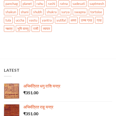
panchag
planet
rahu
rashi
ratna
sadesati
saptmesh
shakun
shani
shubh
shukra
surya
swapna
tortoise
tula
uccha
vastu
yantra
yutifal
अस्त
उच्च ग्रह
ग्रह
नक्षत्र
भूमि वास्तु
राशी
व्यापार
LATEST
अभिमंत्रित धनु राशि यन्त्र
₹
351.00
अभिमंत्रित राहू यन्त्र
₹
351.00