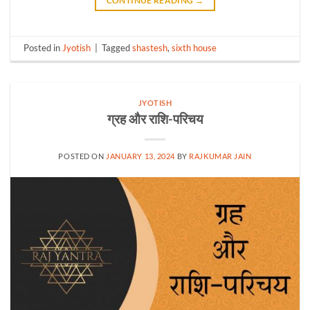
CONTINUE READING
→
Posted in
Jyotish
|
Tagged
shastesh
,
sixth house
JYOTISH
ग्रह और राशि-परिचय
POSTED ON
JANUARY 13, 2024
BY
RAJKUMAR JAIN