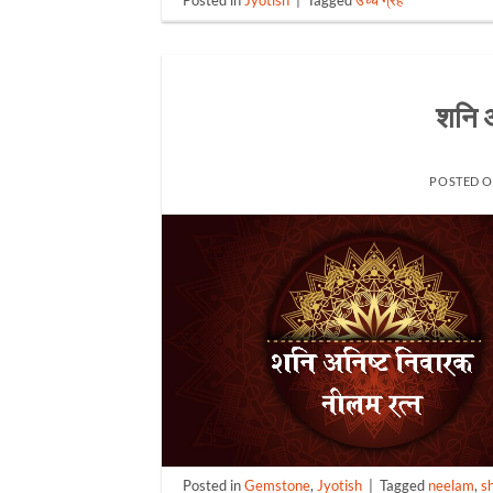
Posted in
Jyotish
|
Tagged
उच्च ग्रह
शनि अ
POSTED 
Posted in
Gemstone
,
Jyotish
|
Tagged
neelam
,
s