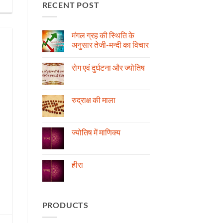
RECENT POST
मंगल ग्रह की स्थिति के
अनुसार तेजी-मन्दी का विचार
No
Comments
रोग एवं दुर्घटना और ज्योतिष
on
मंगल
No
ग्रह
Comments
की
on
स्थिति
रोग
रुद्राक्ष की माला
के
एवं
अनुसार
दुर्घटना
No
तेजी-
और
Comments
मन्दी
ज्योतिष
on
का
रुद्राक्ष
ज्योतिष में माणिक्य
विचार
की
माला
No
Comments
on
ज्योतिष
हीरा
में
माणिक्य
No
Comments
on
हीरा
PRODUCTS