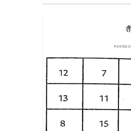
त
POSTED 