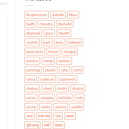
Acupressure
ashubh
bhav
budh
chandra
dashafal
diamond
guru
Health
Jyotish
kark
ketu
labhesh
land vastu
lemon
mangal
mantra
margi
neelam
panchag
planet
rahu
rashi
ratna
sadesati
saptmesh
shakun
shani
shubh
shukra
surya
swapna
tortoise
tula
uccha
vastu
yantra
yutifal
अस्त
उच्च ग्रह
ग्रह
नक्षत्र
भूमि वास्तु
राशी
व्यापार