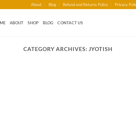
About
Blog
Refund and Returns Policy
Privacy Poli
ME
ABOUT
SHOP
BLOG
CONTACT US
CATEGORY ARCHIVES:
JYOTISH