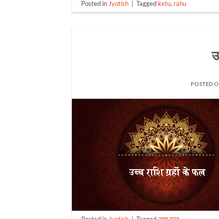
Posted in
Jyotish
|
Tagged
ketu
,
rahu
उ
POSTED 