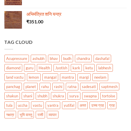
अभिमंत्रित शनि यन्त्र
₹
351.00
TAG CLOUD
Acupressure
ashubh
bhav
budh
chandra
dashafal
diamond
guru
Health
Jyotish
kark
ketu
labhesh
land vastu
lemon
mangal
mantra
margi
neelam
panchag
planet
rahu
rashi
ratna
sadesati
saptmesh
shakun
shani
shubh
shukra
surya
swapna
tortoise
tula
uccha
vastu
yantra
yutifal
अस्त
उच्च ग्रह
ग्रह
नक्षत्र
भूमि वास्तु
राशी
व्यापार