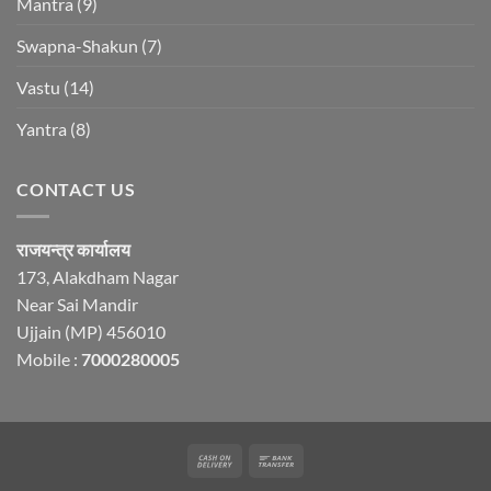
Mantra
(9)
Swapna-Shakun
(7)
Vastu
(14)
Yantra
(8)
CONTACT US
राजयन्त्र कार्यालय
173, Alakdham Nagar
Near Sai Mandir
Ujjain (MP) 456010
Mobile :
7000280005
Cash
Bank
On
Transfer