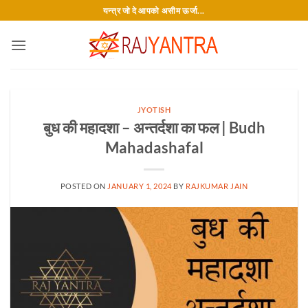
Skip
यन्त्र जो दे आपको असीम ऊर्जा...
to
content
JYOTISH
बुध की महादशा – अन्तर्दशा का फल | Budh
Mahadashafal
POSTED ON
JANUARY 1, 2024
BY
RAJKUMAR JAIN