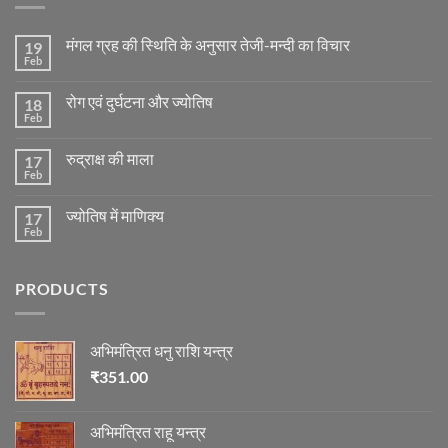
मंगल ग्रह की स्थिति के अनुसार तेजी-मन्दी का विचार
19
Feb
No
Comments
on
रोग एवं दुर्घटना और ज्योतिष
18
मंगल
ग्रह
Feb
No
की
Comments
स्थिति
on
के
रुद्राक्ष की माला
17
रोग
अनुसार
एवं
Feb
No
तेजी-
दुर्घटना
Comments
मन्दी
और
on
का
ज्योतिष
ज्योतिष में माणिक्य
17
रुद्राक्ष
विचार
की
Feb
No
माला
Comments
on
ज्योतिष
PRODUCTS
में
माणिक्य
अभिमंत्रित धनु राशि यन्त्र
₹
351.00
अभिमंत्रित राहू यन्त्र