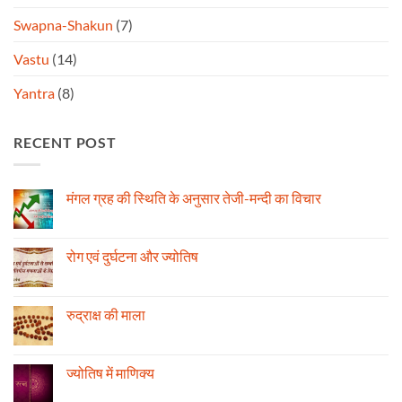
Swapna-Shakun
(7)
Vastu
(14)
Yantra
(8)
RECENT POST
मंगल ग्रह की स्थिति के अनुसार तेजी-मन्दी का विचार
No
Comments
on
मंगल
रोग एवं दुर्घटना और ज्योतिष
ग्रह
की
No
स्थिति
Comments
के
on
अनुसार
रोग
रुद्राक्ष की माला
तेजी-
एवं
मन्दी
दुर्घटना
No
का
और
Comments
विचार
ज्योतिष
on
रुद्राक्ष
ज्योतिष में माणिक्य
की
माला
No