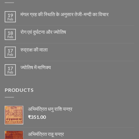
मंगल ग्रह की स्थिति के अनुसार तेजी-मन्दी का विचार
19
Feb
No
Comments
on
रोग एवं दुर्घटना और ज्योतिष
18
मंगल
ग्रह
Feb
No
की
Comments
स्थिति
on
के
रुद्राक्ष की माला
17
रोग
अनुसार
एवं
Feb
No
तेजी-
दुर्घटना
Comments
मन्दी
और
on
का
ज्योतिष
ज्योतिष में माणिक्य
17
रुद्राक्ष
विचार
की
Feb
No
माला
Comments
on
ज्योतिष
PRODUCTS
में
माणिक्य
अभिमंत्रित धनु राशि यन्त्र
₹
351.00
अभिमंत्रित राहू यन्त्र