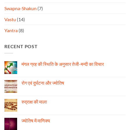
Swapna-Shakun
(7)
Vastu
(14)
Yantra
(8)
RECENT POST
मंगल ग्रह की स्थिति के अनुसार तेजी-मन्दी का विचार
No
Comments
on
मंगल
रोग एवं दुर्घटना और ज्योतिष
ग्रह
की
No
स्थिति
Comments
के
on
अनुसार
रोग
रुद्राक्ष की माला
तेजी-
एवं
मन्दी
दुर्घटना
No
का
और
Comments
विचार
ज्योतिष
on
रुद्राक्ष
ज्योतिष में माणिक्य
की
माला
No