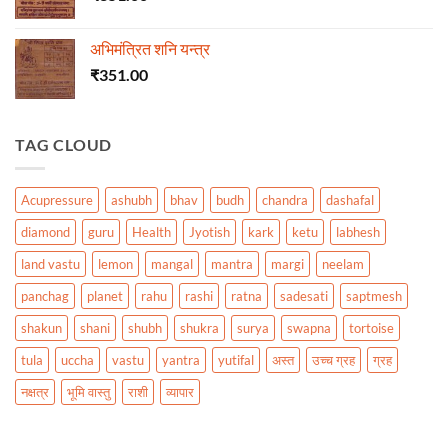
अभिमंत्रित शनि यन्त्र
₹
351.00
TAG CLOUD
Acupressure
ashubh
bhav
budh
chandra
dashafal
diamond
guru
Health
Jyotish
kark
ketu
labhesh
land vastu
lemon
mangal
mantra
margi
neelam
panchag
planet
rahu
rashi
ratna
sadesati
saptmesh
shakun
shani
shubh
shukra
surya
swapna
tortoise
tula
uccha
vastu
yantra
yutifal
अस्त
उच्च ग्रह
ग्रह
नक्षत्र
भूमि वास्तु
राशी
व्यापार