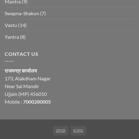
Mantra
(9)
Swapna-Shakun
(7)
Vastu
(14)
Yantra
(8)
CONTACT US
राजयन्त्र कार्यालय
173, Alakdham Nagar
Near Sai Mandir
Ujjain (MP) 456010
Mobile :
7000280005
Cash
Bank
On
Transfer